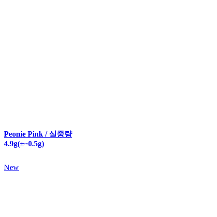
Peonie Pink / 실중량
4.9g(±~0.5g)
New