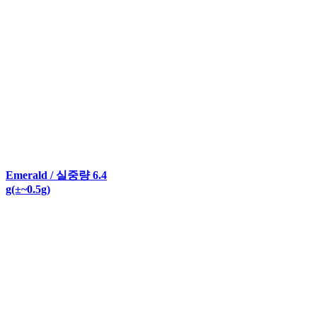
Emerald / 실중량 6.4
g(±~0.5g)