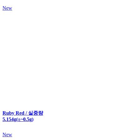
New
Ruby Red / 실중량
5.154g(±~0.5g)
New