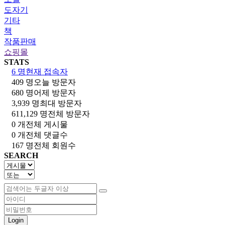
도자기
기타
책
작품판매
쇼핑몰
STATS
6 명
현재 접속자
409 명
오늘 방문자
680 명
어제 방문자
3,939 명
최대 방문자
611,129 명
전체 방문자
0 개
전체 게시물
0 개
전체 댓글수
167 명
전체 회원수
SEARCH
Login