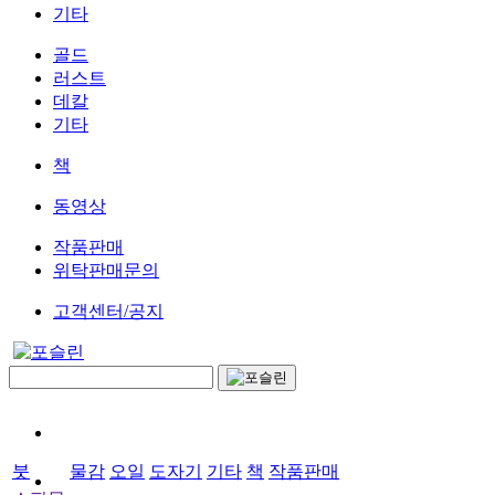
기타
골드
러스트
데칼
기타
책
동영상
작품판매
위탁판매문의
고객센터/공지
붓
물감
오일
도자기
기타
책
작품판매