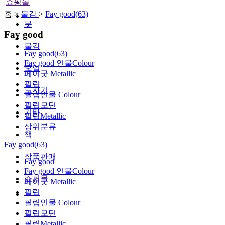
쇼핑몰
홈 >
물감
>
Fay good(63)
붓
Fay good
물감
Fay good(63)
Fay good 인물Colour
오일
페이굿 Metallic
필립
도자기
필립인물 Colour
필립모던
기타
필립Metallic
상위분류
책
Fay good(63)
작품판매
Fay good
Fay good 인물Colour
쇼핑몰
페이굿 Metallic
필립
필립인물 Colour
필립모던
필립Metallic