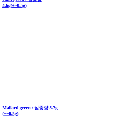
4.6g(±~0.5g)
Mallard green / 실중량 5.7g
(±~0.5g)