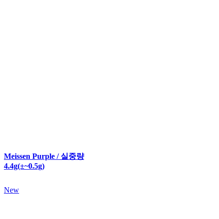
Meissen Purple / 실중량
4.4g(±~0.5g)
New