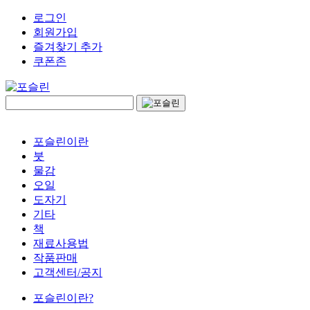
로그인
회원가입
즐겨찾기 추가
쿠폰존
포슬린이란
붓
물감
오일
도자기
기타
책
재료사용법
작품판매
고객센터/공지
포슬린이란?