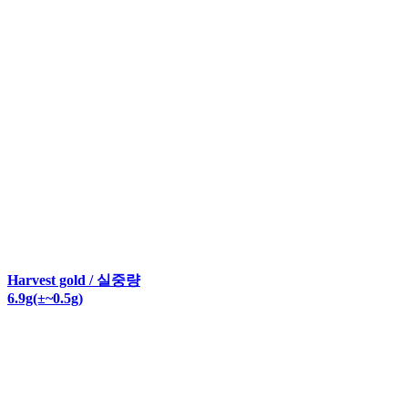
Harvest gold / 실중량
6.9g(±~0.5g)