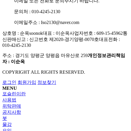
이메일 또는 전화로 문의주시기 바랍니다.
문의처 : 010-4245-2130
이메일주소 : Iso2130@naver.com
상호명 : 순옥soonok
대표 : 이순옥
사업자번호 : 609-15-45962
통
신판매신고 : 신고번호 제2020-경기양평-0070호
대표전화 :
010-4245-2130
주소 : 경기도 양평군 양평읍 마유산로 259
개인정보관리책임
자 : 이순옥
COPYRIGHT ALL RIGHTS RESERVED.
로그인
회원가입
정보찾기
MENU
포슬린이란
사용법
위탁판매
공지사항
붓
물감
오일