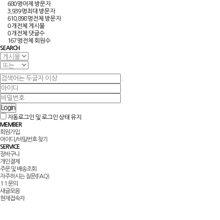
680 명
어제 방문자
3,939 명
최대 방문자
610,898 명
전체 방문자
0 개
전체 게시물
0 개
전체 댓글수
167 명
전체 회원수
SEARCH
Login
자동로그인 및 로그인 상태 유지
MEMBER
회원가입
아이디/비밀번호 찾기
SERVICE
장바구니
개인결제
주문 및 배송조회
자주하시는 질문(FAQ)
1:1 문의
새글모음
현재접속자