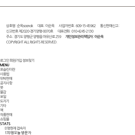
상호명 : 순옥soonok
대표 : 이순옥
사업자번호 : 609-15-45962
통신판매신고 :
신고번호 제2020-경기양평-0070호
대표전화 : 010-4245-2130
주소 : 경기도 양평군 양평읍 마유산로 259
개인정보관리책임자 : 이순옥
COPYRIGHT ALL RIGHTS RESERVED.
로그인
회원가입
정보찾기
MENU
포슬린이란
사용법
위탁판매
공지사항
붓
물감
오일
도자기
기타
책
작품판매
쇼핑몰
STATS
8 명
현재 접속자
178 명
오늘 방문자