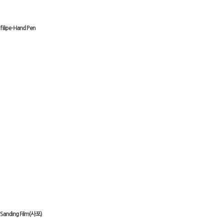
filipe-Hand Pen
Sanding Film(사포)