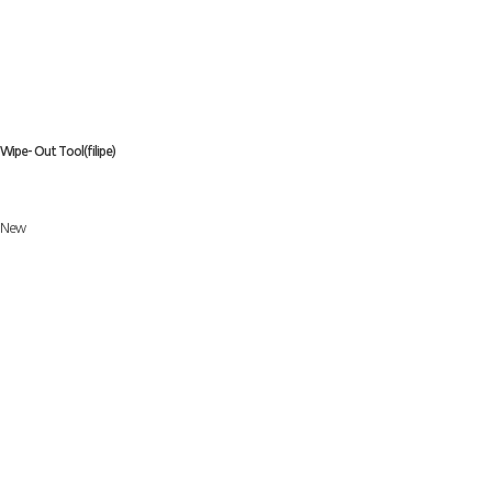
Wipe- Out Tool(filipe)
New