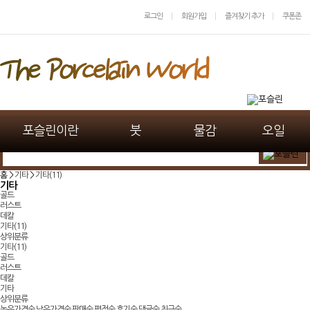
로그인
회원가입
즐겨찾기 추가
쿠폰존
포슬린이란
붓
물감
오일
홈 >
기타
>
기타(11)
기타
골드
러스트
데칼
기타(11)
상위분류
기타(11)
골드
러스트
데칼
기타
상위분류
높은가격순
낮은가격순
판매순
평점순
후기순
댓글순
최근순