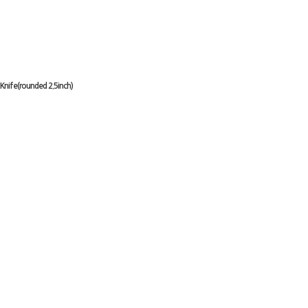
Knife(rounded 2.5inch)