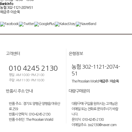
Bank Info
농협 302-1121-2074-51
예금주 이순욱
고객센터
은행정보
농협 302-1121-2074-
010 4245 2130
51
평일 : AM 10:00 - PM 21:00
주말 : AM 11:00 - PM 18:00
The Procelain World
예금주 : 이순옥
반품시 주소 안내
대량구매문의
반품 주소 : 경기도 양평군 양평읍 마유산
대량구매 구입을 원하시는 고객님은
로 259
이메일 또는 전화로 문의주시기 바랍
반품시 연락처 : 010-4245-2130
니다.
반품 수취인 : The Procelain World
문의처 : 010-4245-2130
이메일주소 : Iso2130@naver.com